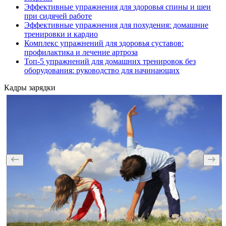
Эффективные упражнения для здоровья спины и шеи
при сидячей работе
Эффективные упражнения для похудения: домашние
тренировки и кардио
Комплекс упражнений для здоровья суставов:
профилактика и лечение артроза
Топ-5 упражнений для домашних тренировок без
оборудования: руководство для начинающих
Кадры зарядки