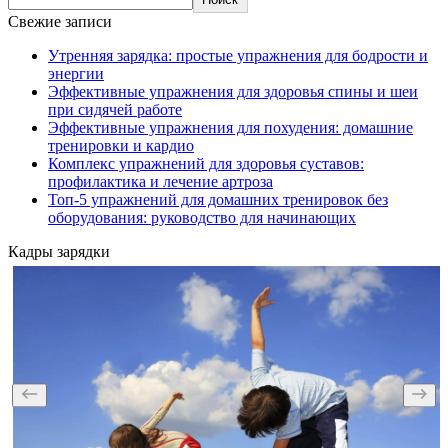
Свежие записи
Утренняя зарядка: простые упражнения для бодрости и
энергии
Эффективные упражнения для здоровья спины и шеи
при сидячей работе
Эффективные упражнения для похудения: домашние
тренировки и кардио
Комплекс упражнений для здоровья суставов:
профилактика и лечение артроза
Топ-5 упражнений для домашних тренировок без
оборудования: руководство для начинающих
Кадры зарядки